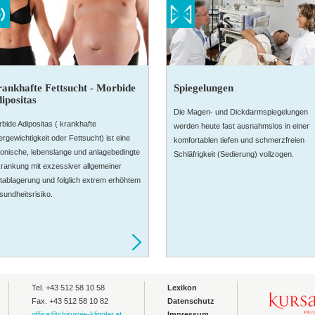
ankhafte Fettsucht - Morbide
Spiegelungen
ipositas
Die Magen- und Dickdarmspiegelungen
bide Adipositas ( krankhafte
werden heute fast ausnahmslos in einer
rgewichtigkeit oder Fettsucht) ist eine
komfortablen tiefen und schmerzfreien
onische, lebenslange und anlagebedingte
Schläfrigkeit (Sedierung) vollzogen.
rankung mit exzessiver allgemeiner
tablagerung und folglich extrem erhöhtem
undheitsrisiko.
Tel. +43 512 58 10 58
Lexikon
Fax. +43 512 58 10 82
Datenschutz
office@chirurgie-klingler.at
Impressum