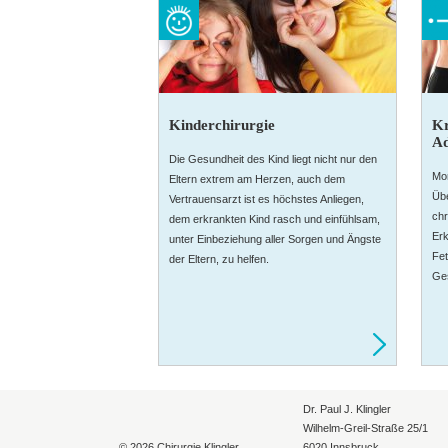
Kinderchirurgie
Kr
Ad
Die Gesundheit des Kind liegt nicht nur den
Mor
Eltern extrem am Herzen, auch dem
Übe
Vertrauensarzt ist es höchstes Anliegen,
chr
dem erkrankten Kind rasch und einfühlsam,
Erk
unter Einbeziehung aller Sorgen und Ängste
Fet
der Eltern, zu helfen.
Ges
Dr. Paul J. Klingler
Wilhelm-Greil-Straße 25/1
© 2026 Chirurgie Klingler
6020 Innsbruck